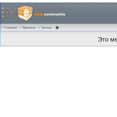
•
Главная
•
Правила
•
Трекер
Это м