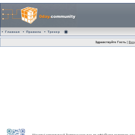
•
Главная
•
Правила
•
Трекер
Здравствуйте Гость
[
Вхо