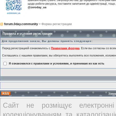
Шановні користувачі! Запрошуємо вас до офіційного телеграм-ка
щодо роботи ресурса, поставити запитання до адміністрації, тощ
@zeroday_ua
forum.0day.community
> Форма регистрации
Правила и условия регистрации
Для продолжения заказа, Вы должны принять следующее:
Перед регистрацией ознакомьтесь с
Правилами форума
. Если вы согласны со всем
Соглашаясь с нашими правилами, вы обязуетесь выполнять все положения, изложе
Я ознакомился с правилами и условиями, и принимаю их как есть
Упро
Сайт не розміщує електронні
колекціонуванням та каталогіза