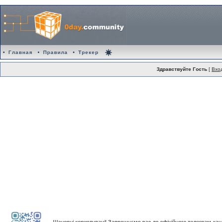
•
Главная
•
Правила
•
Трекер
Здравствуйте Гость
[
Вхо