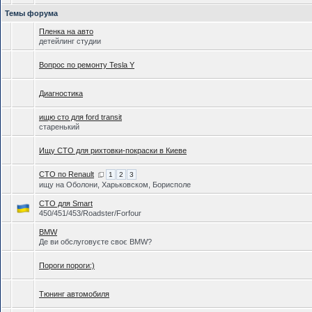
Темы форума
Пленка на авто
детейлинг студии
Вопрос по ремонту Tesla Y
Диагностика
ищю сто для ford transit
старенький
Ищу СТО для рихтовки-покраски в Киеве
СТО по Renault
1
2
3
ищу на Оболони, Харьковском, Борисполе
СТО для Smart
450/451/453/Roadster/Forfour
BMW
Де ви обслуговуєте своє BMW?
Пороги пороги:)
Тюнинг автомобиля