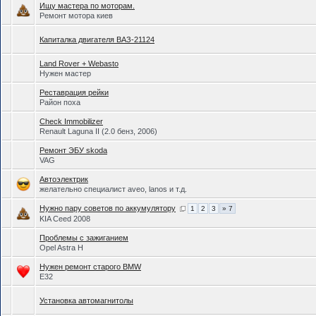
Ищу мастера по моторам.
Ремонт мотора киев
Капиталка двигателя ВАЗ-21124
Land Rover + Webasto
Нужен мастер
Реставрация рейки
Район поха
Check Immobilizer
Renault Laguna II (2.0 бенз, 2006)
Ремонт ЭБУ skoda
VAG
Автоэлектрик
желательно специалист aveo, lanos и т.д.
Нужно пару советов по аккумулятору
1
2
3
» 7
KIA Ceed 2008
Проблемы с зажиганием
Opel Astra H
Нужен ремонт старого BMW
Е32
Установка автомагнитолы