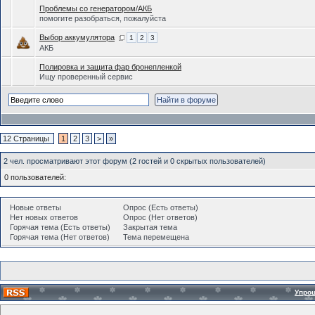
Проблемы со генератором/АКБ
помогите разобраться, пожалуйста
Выбор аккумулятора
1
2
3
АКБ
Полировка и защита фар бронепленкой
Ищу проверенный сервис
12 Страницы
1
2
3
>
»
2 чел. просматривают этот форум (2 гостей и 0 скрытых пользователей)
0 пользователей:
Новые ответы
Опрос (Есть ответы)
Нет новых ответов
Опрос (Нет ответов)
Горячая тема (Есть ответы)
Закрытая тема
Горячая тема (Нет ответов)
Тема перемещена
Упро