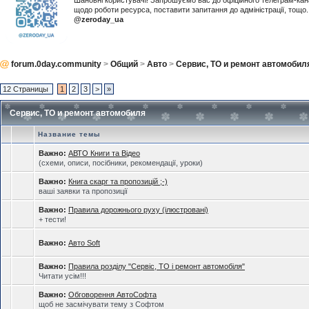
Шановні користувачі! Запрошуємо вас до офіційного телеграм-ка
щодо роботи ресурса, поставити запитання до адміністрації, тощ
@zeroday_ua
forum.0day.community
>
Общий
>
Авто
>
Сервис, ТО и ремонт автомобил
12 Страницы
1
2
3
>
»
Сервис, ТО и ремонт автомобиля
Название темы
Важно:
АВТО Книги та Відео
(схеми, описи, посібники, рекомендації, уроки)
Важно:
Книга скарг та пропозицій ;-)
ваші заявки та пропозиції
Важно:
Правила дорожнього руху (ілюстровані)
+ тести!
Важно:
Авто Soft
Важно:
Правила розділу "Сервіс, ТО і ремонт автомобіля"
Читати усім!!!
Важно:
Обговорення АвтоСофта
щоб не засмічувати тему з Софтом