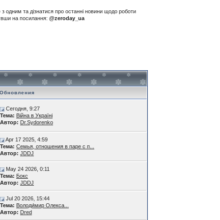
е з одним та дізнатися про останні новини щодо роботи
нувши на посилання:
@zeroday_ua
Обновления
Сегодня, 9:27
Тема:
Війна в Україні
Автор:
Dr.Sydorenko
Apr 17 2025, 4:59
Тема:
Семья, отношения в паре с п...
Автор:
JDDJ
May 24 2026, 0:11
Тема:
Бокс
Автор:
JDDJ
Jul 20 2026, 15:44
Тема:
Володи́мир Олекса...
Автор:
Dred