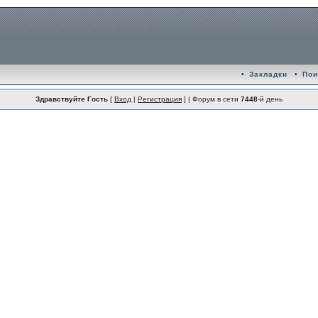
•
Закладки
•
Пои
Здравствуйте Гость
[
Вход
|
Регистрация
] | Форум в сети
7448
-й день