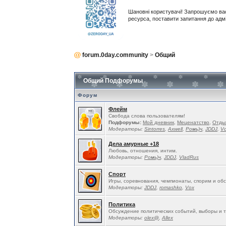
Шановні користувачі! Запрошуємо ва
ресурса, поставити запитання до адм
forum.0day.community
>
Общий
Общий Подфорумы
Форум
Флейм
Свобода слова пользователям!
Подфорумы:
Мой дневник
,
Меценатство
,
Отды
Модераторы:
Sintorres
,
Ахwell
,
Ромь)ч
,
JDDJ
,
V
Дела амурные +18
Любовь, отношения, интим.
Модераторы:
Ромь)ч
,
JDDJ
,
VladRus
Спорт
Игры, соревнования, чемпионаты, спорим и об
Модераторы:
JDDJ
,
romashko
,
Vox
Политика
Обсуждение политических событий, выборы и т
Модераторы:
olex@
,
Allex