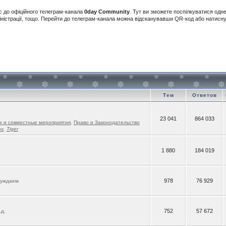
с до офіційного телеграм-канала
0day Community
. Тут ви зможете поспілкуватися одн
іністрації, тощо. Перейти до телеграм-канала можна відсканувавши QR-код або натис
Тем
Ответов
23 041
864 033
х и совместные мероприятия
,
Право и Законодательство
ox
,
Tiger
1 880
184 019
978
76 929
суждаем
752
57 672
.д.