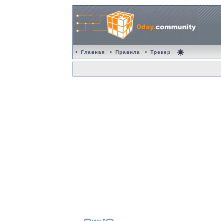
•
Главная
•
Правила
•
Трекер