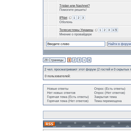
Triolan или Nashnet?
Помогите решить!
IPNet
1
2
3
Оболонь
Телесистемы Украины
1
2
3
» 5
Мнение о провайдере
28 Страницы
1
2
3
>
»
2 чел. просматривают этот форум (2 гостей и 0 скрытых
0 пользователей:
Новые ответы
Опрос (Есть ответы)
Нет новых ответов
Опрос (Нет ответов)
Горячая тема (Есть ответы)
Закрытая тема
Горячая тема (Нет ответов)
Тема перемещена