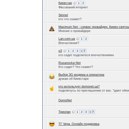
Киевстар
1
2
Фіксований інтернет
Simnet
кто что скажет?
Maximum Net - сервис провайдер. Киево-свято
Мнение о провайдере
Lan.com.ua
1
2
Впечатления?
o3
1
2
3
» 7
кто сидит поделитеся впечатлениями
Rusanovka-Net
Кто сидит? Что скажет?
Выбор 3G модема и оператора
думаю об Киевстаре
кто использует domonet.ua?
подключусь по приглашению от вас. *дают обе
DomoNet
Триолан
1
2
3
» 7
ТГ Vega. Онлайн поддержка