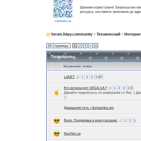
Шановні користувачі! Запрошуємо ва
ресурса, поставити запитання до адм
forum.0day.community
>
Технический
>
Интерне
28 Страницы
1
2
3
>
»
Провайдеры
Название темы
LANET
1
2
3
» 87
Кто использует VEGA.UA ?
1
2
3
» 5
Давайте подключусь по рефералке от Вас :) Д
:)
Домашняя сеть / domashka.net
Воля. Поддержка и консультация.
1
2
3
KievNet.ua