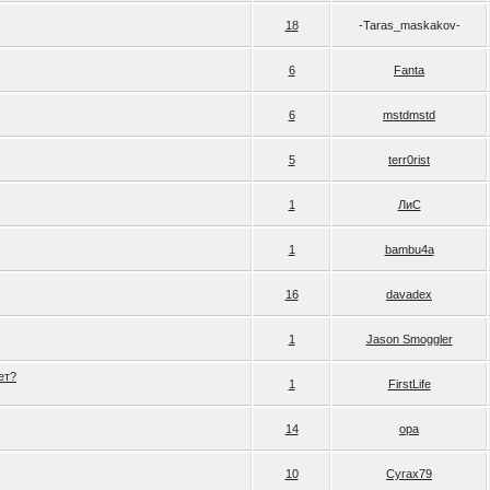
18
-Taras_maskakov-
6
Fanta
6
mstdmstd
5
terr0rist
1
ЛиС
1
bambu4a
16
davadex
1
Jason Smoggler
ет?
1
FirstLife
14
opa
10
Cyrax79