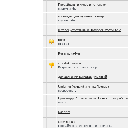
Провайдеры в Киеве и не только
пишем инфу
провайдер для вуличних камер
шукаю сабж
интересует отзывы о Hostinger- хостинге ?
Bilink
отзывы
Rusanovka-Net
etherlink.com.ua
Ветряные, частный сектор
Для абонентів Київстар Домашній
Undernet (лучший инет на Лесном)
проверено...
Провайдер ИТ технологии. Есть кто там работа
it-tv.org
NashNet
CNM.net.ua
Провайдер возле площади Шевченка