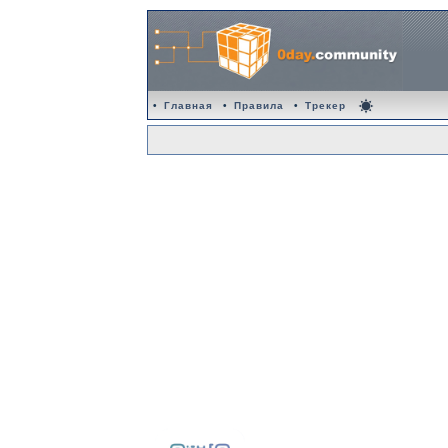
•
Главная
•
Правила
•
Трекер