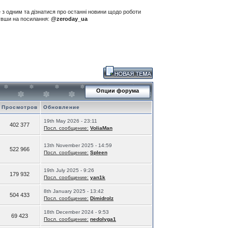
е з одним та дізнатися про останні новини щодо роботи
нувши на посилання:
@zeroday_ua
Опции форума
Просмотров
Обновление
19th May 2026 - 23:11
402 377
Посл. сообщение:
VoliaMan
13th November 2025 - 14:59
522 966
Посл. сообщение:
Spleen
19th July 2025 - 9:26
179 932
Посл. сообщение:
yan1k
8th January 2025 - 13:42
504 433
Посл. сообщение:
Dimidrolz
18th December 2024 - 9:53
69 423
Посл. сообщение:
nedolyga1