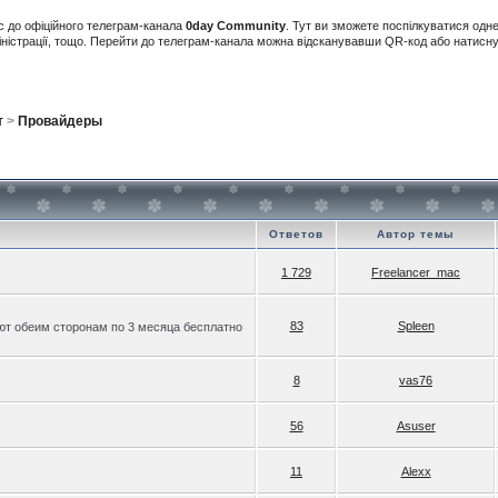
с до офіційного телеграм-канала
0day Community
. Тут ви зможете поспілкуватися одн
іністрації, тощо. Перейти до телеграм-канала можна відсканувавши QR-код або натис
т
>
Провайдеры
Ответов
Автор темы
1 729
Freelancer_mac
83
Spleen
ают обеим сторонам по 3 месяца бесплатно
8
vas76
56
Asuser
11
Alexx