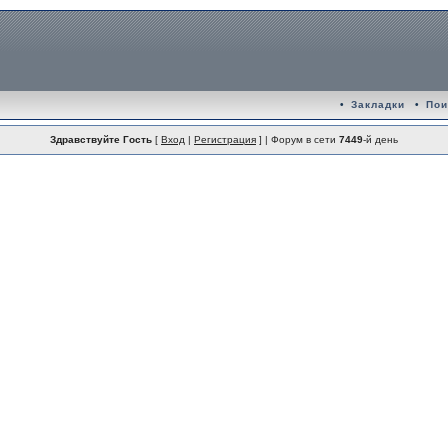
•
Закладки
•
Пои
Здравствуйте Гость
[
Вход
|
Регистрация
] | Форум в сети
7449
-й день