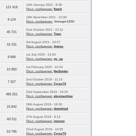
14th January 2022 - 9:39
121 419
Посл. сообщение:
flatch
18th November 2021 - 22:06
9 124
Посл. сообщение:
-lineager1200-
31st October 2021 - 22:11
45 721
Посл. сообщение:
Tiger
3rd August 2021 - 10:57
61 011
Посл. сообщение:
Antrax
1st July 2020 - 13:00
9 666
Посл. сообщение:
gx_ua
1st February 2020 - 10:24
13 950
Посл. сообщение:
NetSpider
2nd October 2019 - 11:14
7 327
Посл. сообщение:
Cyrax79
23rd September 2019 - 16:25
483 251
Посл. сообщение:
alexmashine
28th August 2019 - 16:30
15 842
Посл. сообщение:
download
27th August 2019 - 9:13
60 511
Посл. сообщение:
imenno
22nd August 2019 - 10:05
53 795
Посл. сообщение:
Cyrax79