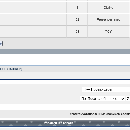
6
Djuliko
51
Freelancer_mac
93
ТСУ
 пользователей)
Удалить установленные форумом cooki
Упрощённая версия