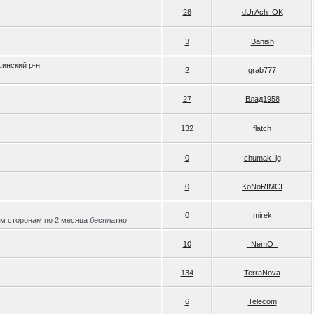
28
dUrAch_OK
3
Banish
шинский р-н
2
grab777
27
Влад1958
132
flatch
0
chumak_ig
0
KoNoRIMCI
0
mirek
им сторонам по 2 месяца бесплатно
10
_NemO_
134
TerraNova
6
Telecom