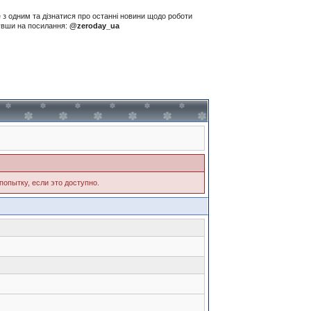
е з одним та дізнатися про останні новини щодо роботи
нувши на посилання:
@zeroday_ua
попытку, если это доступно.