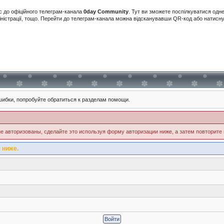
с до офіційного телеграм-канала
0day Community
. Тут ви зможете поспілкуватися одн
іністрації, тощо. Перейти до телеграм-канала можна відсканувавши QR-код або натис
ибки, попробуйте обратиться к разделам помощи.
е авторизованы, сделайте это используя форму авторизации ниже, а затем повторите 
 ниже.