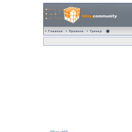
•
Главная
•
Правила
•
Трекер