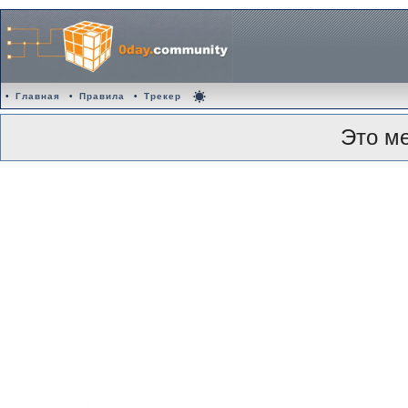
•
Главная
•
Правила
•
Трекер
Это м