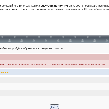
с до офіційного телеграм-канала
0day Community
. Тут ви зможете поспілкуватися одн
іністрації, тощо. Перейти до телеграм-канала можна відсканувавши QR-код або натис
ибки, попробуйте обратиться к разделам помощи.
е авторизованы, сделайте это используя форму авторизации ниже, а затем повторите 
 ниже.