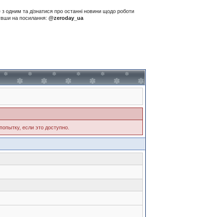
е з одним та дізнатися про останні новини щодо роботи
нувши на посилання:
@zeroday_ua
попытку, если это доступно.