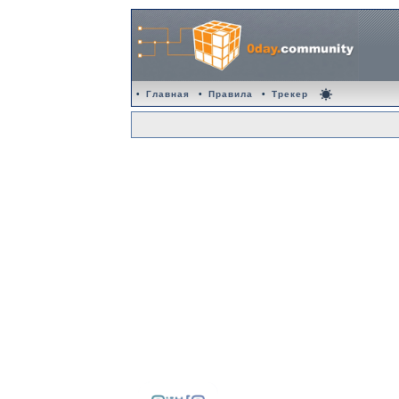
•
Главная
•
Правила
•
Трекер