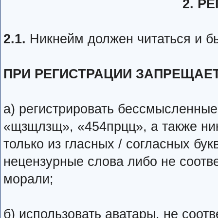
2. Р
2.1.
Никнейм должен читаться и б
ПРИ РЕГИСТРАЦИИ ЗАПРЕЩАЕ
а) регистрировать бессмысленные н
«щзщлзщ», «454прцц», а также ни
только из гласных / согласных бук
нецензурные слова либо не соот
морали;
б) использовать аватары, не соо