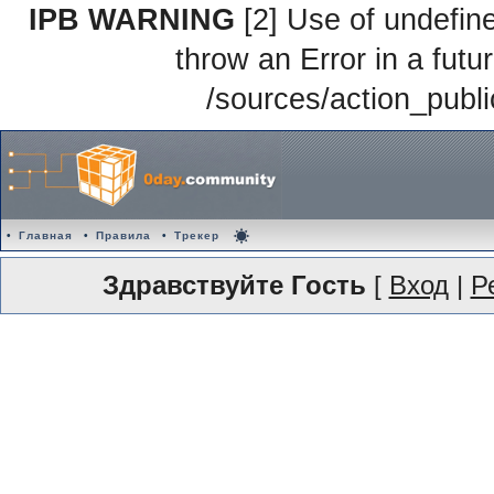
IPB WARNING
[2] Use of undefine
throw an Error in a futu
/sources/action_publ
•
Главная
•
Правила
•
Трекер
Здравствуйте Гость
[
Вход
|
Р