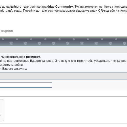
с до офіційного телеграм-канала
0day Community
. Тут ви зможете поспілкуватися одн
іністрації, тощо. Перейти до телеграм-канала можна відсканувавши QR-код або натис
 пароля
я чувствительно
к регистру
.
ail на подтверждение Вашего запроса. Это нужно для того, чтобы убедиться, что запро
ы должны войти.
я Вашего аккаунта.