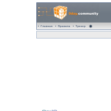
•
Главная
•
Правила
•
Трекер