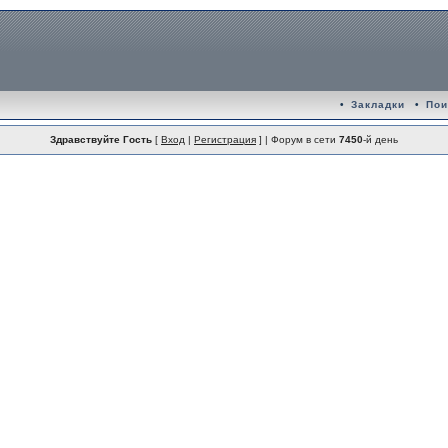
•
Закладки
•
Пои
Здравствуйте Гость
[
Вход
|
Регистрация
] | Форум в сети
7450
-й день