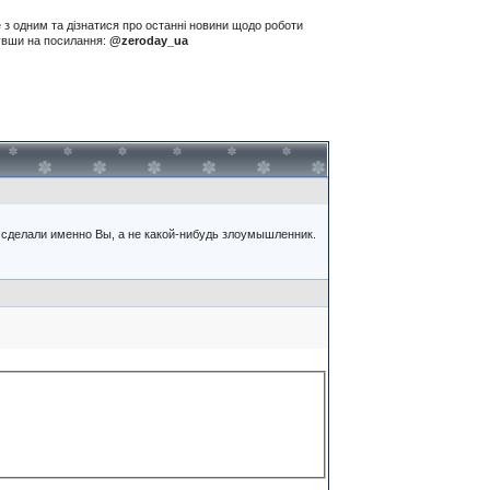
е з одним та дізнатися про останні новини щодо роботи
нувши на посилання:
@zeroday_ua
с сделали именно Вы, а не какой-нибудь злоумышленник.