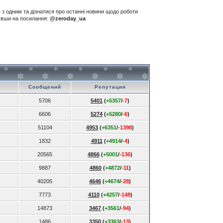
е з одним та дізнатися про останні новини щодо роботи
нувши на посилання:
@zeroday_ua
Сообщений
Репутация
5706
5401
(
+5357
/
-7
)
6606
5274
(
+5280
/
-6
)
51104
4953
(
+6351
/
-1398
)
1832
4911
(
+4914
/
-4
)
20565
4866
(
+5001
/
-136
)
9887
4860
(
+4872
/
-11
)
40205
4646
(
+4674
/
-28
)
7773
4110
(
+4257
/
-148
)
14873
3467
(
+3561
/
-94
)
1486
3350
(
+3363
/
-13
)