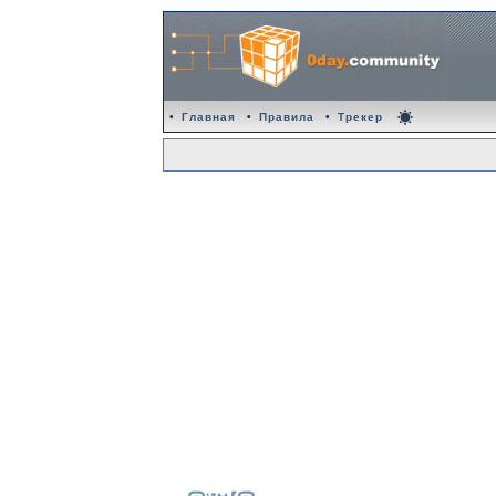
•
Главная
•
Правила
•
Трекер