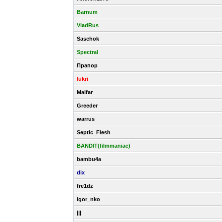
Barnum
VladRus
Saschok
Spectral
Прапор
lukri
Malfar
Greeder
warrus
Septic_Flesh
BANDIT(filmmaniac)
bambu4a
dix
fre1dz
igor_nko
|||