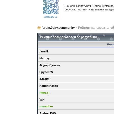
Шановні користувачі! Запрошуємо ва
ресурса, поставити запитання до адм
forum.0day.community
> Рейтинг пользователей
Рейтинг пользователей по репутации
Пол
fanatik
Mazday
Федор Сумкин
Spyder3W
.Stealth
Hattori Hanzo
Ромь)ч
VaH
romashko
Andron1975