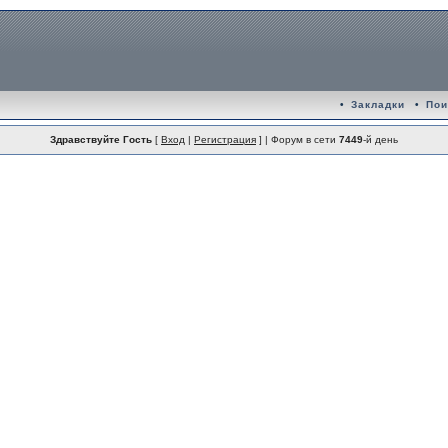
•
Закладки
•
Пои
Здравствуйте Гость
[
Вход
|
Регистрация
] | Форум в сети
7449
-й день