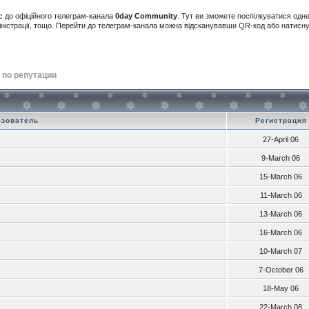
с до офіційного телеграм-канала
0day Community
. Тут ви зможете поспілкуватися одн
іністрації, тощо. Перейти до телеграм-канала можна відсканувавши QR-код або натис
 по репутации
ьзователь
Регистрация
27-April 06
9-March 06
15-March 06
11-March 06
13-March 06
16-March 06
10-March 07
7-October 06
18-May 06
22-March 08