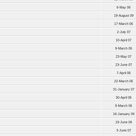
6-May 06
19-August 09
17-March 06
2-July 07
10-April 07
9-March 06
23-May 07
23-June 07
7-April 08
22-March 06
31-January 07
30-April 08
9-March 06
16-January 09
19-June 06
3-June 07