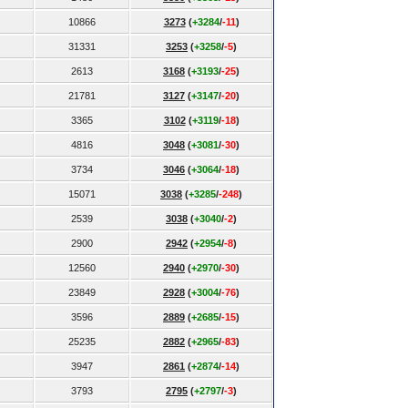
10866
3273
(
+3284
/
-11
)
31331
3253
(
+3258
/
-5
)
2613
3168
(
+3193
/
-25
)
21781
3127
(
+3147
/
-20
)
3365
3102
(
+3119
/
-18
)
4816
3048
(
+3081
/
-30
)
3734
3046
(
+3064
/
-18
)
15071
3038
(
+3285
/
-248
)
2539
3038
(
+3040
/
-2
)
2900
2942
(
+2954
/
-8
)
12560
2940
(
+2970
/
-30
)
23849
2928
(
+3004
/
-76
)
3596
2889
(
+2685
/
-15
)
25235
2882
(
+2965
/
-83
)
3947
2861
(
+2874
/
-14
)
3793
2795
(
+2797
/
-3
)