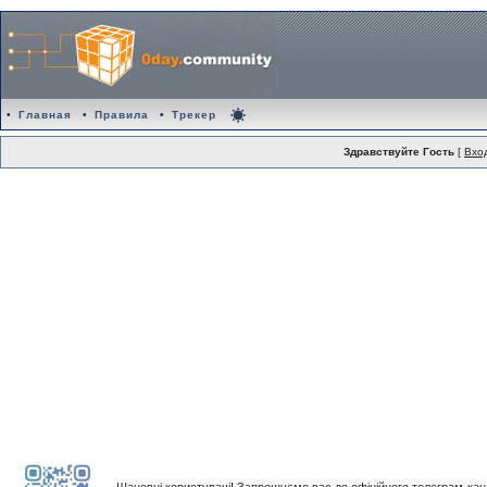
•
Главная
•
Правила
•
Трекер
Здравствуйте Гость
[
Вхо