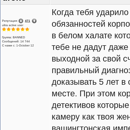
Когда тебя ударило
Репутация:
471
обязанностей корпо
ultra active user
в белом халате кот
Группа: BANNED
Сообщений: 14 744
тебе не дадут даже
С нами с: 1-October 12
выходной за свой сч
правильный диагноз
доказывать 5 лет в
месте. При этом ко
детективов которые
камеру как твоя жен
вашингтонская имп