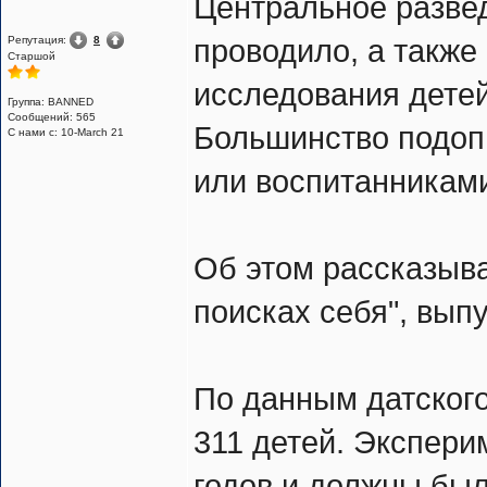
Центральное разве
Репутация:
8
проводило, а такж
Cтаршой
исследования дете
Группа: BANNED
Сообщений: 565
Большинство подо
С нами с: 10-March 21
или воспитанниками
Об этом рассказыв
поисках себя", вы
По данным датског
311 детей. Экспери
годов и должны бы