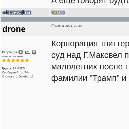
А еще говорят будт
Dec 11 2021, 19:44
drone
Корпорация твиттер
Репутация:
471
суд над Г.Максвел 
ultra active user
малолетних после т
Группа: BANNED
Сообщений: 14 744
фамилии "Трамп" и 
С нами с: 1-October 12