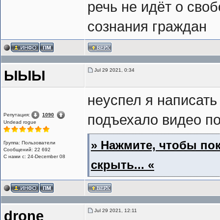
речь не идёт о сво
сознания граждан
Jul 29 2021, 0:34
ЫЫЫ
неуспел я написать
Репутация:
1090
подъехало видео п
Undead rogue
» Нажмите, чтобы пок
Группа: Пользователи
Сообщений: 22 692
С нами с: 24-December 08
скрыть... «
Jul 29 2021, 12:11
drone