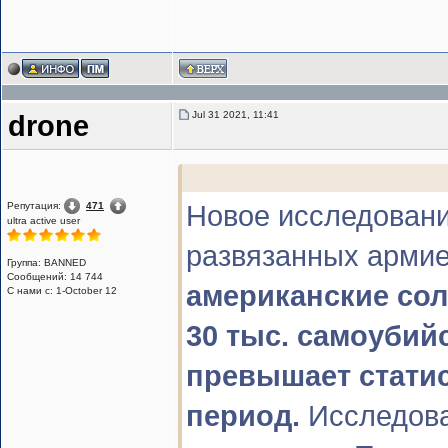
Jul 31 2021, 11:41
drone
Репутация:
471
Новое исследование
ultra active user
развязанных арм
Группа: BANNED
Сообщений: 14 744
американские со
С нами с: 1-October 12
30 тыс. самоубийс
превышает статис
период.
Исследова