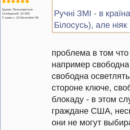
Группа: Пользователи
Ручні ЗМІ - в краї
Сообщений: 22 692
С нами с: 24-December 08
Білосусь), але ніяк
проблема в том что
например свободна 
свободна осветлять
стороне ключе, св
блокаду - в этом с
граждане США, нес
они не могут выбир