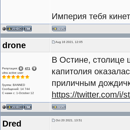
Империя тебя кинет,
Aug 16 2021, 12:05
drone
В Остине, столице 
Репутация:
471
капитолия оказалас
ultra active user
приличным дождичк
Группа: BANNED
Сообщений: 14 744
https://twitter.com/
С нами с: 1-October 12
Oct 20 2021, 13:51
Dred