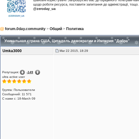
Шановні користувачі! Запрошуємо вас до офіційного телеграм-ка
щодо роботи ресурса, поставити запитання до адміністрації, тощ
@zeroday_ua
forum.0day.community
>
Общий
>
Политика
Уникальная страна США, Цитадель демократии и Империя "Добра"
Umka3000
Mar 22 2015, 18:29
Репутация:
-149
ultra active user
Группа: Пользователи
Сообщений: 11 571
С нами с: 18-March 09