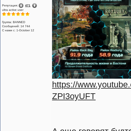
Репутация:
471
ultra active user
Группа: BANNED
Сообщений: 14 744
С нами с: 1-October 12
https://www.youtu
ZPI3oyUFT