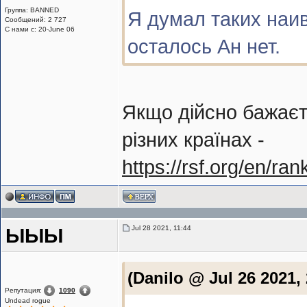
Группа: BANNED
Я думал таких наи
Сообщений: 2 727
С нами с: 20-June 06
осталось Ан нет.
Якщо дійсно бажаєт
різних країнах -
https://rsf.org/en/ra
Jul 28 2021, 11:44
ЫЫЫ
(Danilo @ Jul 26 2021,
Репутация:
1090
Undead rogue