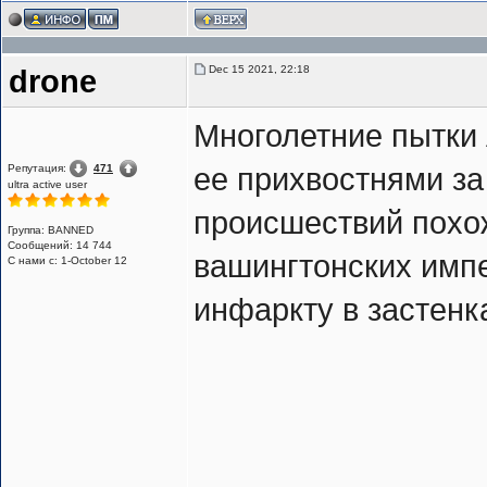
Dec 15 2021, 22:18
drone
Многолетние пытки
Репутация:
471
ее прихвостнями за
ultra active user
происшествий похо
Группа: BANNED
Сообщений: 14 744
вашингтонских импе
С нами с: 1-October 12
инфаркту в застенк