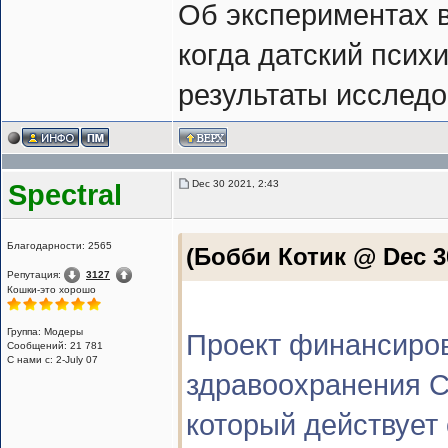
Об экспериментах в
когда датский псих
результаты исследо
Dec 30 2021, 2:43
Spectral
Благодарности: 2565
(Бобби Котик @ Dec 30
Репутация:
3127
Кошки-это хорошо
Группа: Модеры
Проект финансиро
Сообщений: 21 781
С нами с: 2-July 07
здравоохранения С
который действует 