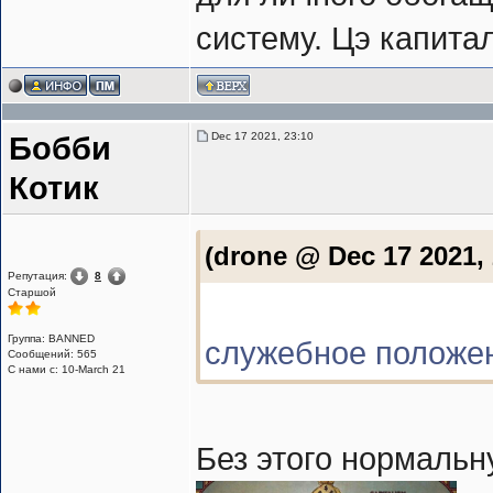
систему. Цэ капита
Dec 17 2021, 23:10
Бобби
Котик
(drone @ Dec 17 2021,
Репутация:
8
Cтаршой
Группа: BANNED
служебное положен
Сообщений: 565
С нами с: 10-March 21
Без этого нормаль