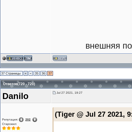
внешняя п
37 Страницы
«
<
35
36
37
Ответов(720 - 720)
Jul 27 2021, 19:27
Danilo
(Tiger @ Jul 27 2021, 9
Репутация:
202
Старожил