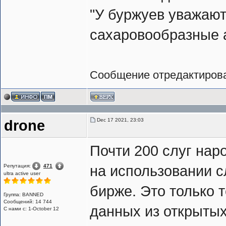
"У буржуев уважаю
сахаровообразные а
Сообщение отредактиро
Dec 17 2021, 23:03
drone
Почти 200 слуг нар
Репутация:
471
на использовании с
ultra active user
бирже. Это только 
Группа: BANNED
Сообщений: 14 744
данных из открытых
С нами с: 1-October 12