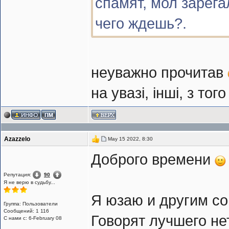
спамят, мол зарега
чего ждешь?.
неуважно прочитав
на увазі, інші, з то
Azazzelo
May 15 2022, 8:30
Доброго времени
Репутация:
90
Я не верю в судьбу...
Я юзаю и другим с
Группа: Пользователи
Сообщений: 1 116
Говорят лучшего нет
С нами с: 6-February 08