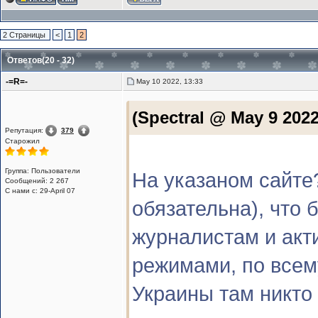
2 Страницы
<
1
2
Ответов(20 - 32)
-=R=-
May 10 2022, 13:33
(Spectral @ May 9 2022
Репутация:
379
Старожил
Группа: Пользователи
На указаном сайте?
Сообщений: 2 267
С нами с: 29-April 07
обязательна), что 
журналистам и ак
режимами, по всем
Украины там никто 