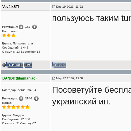
Vov4ikSTI
Dec 19 2023, 11:52
пользуюсь таким tu
Репутация:
148
Постоялец
Группа: Пользователи
Сообщений: 1 442
С нами с: 13-September 13
BANDIT(filmmaniac)
May 27 2026, 19:39
Посоветуйте беспл
Благодарности: 356704
Репутация:
2940
украинский ип.
Маньяк
Группа: Модеры
Сообщений: 12 560
С нами с: 31-January 07