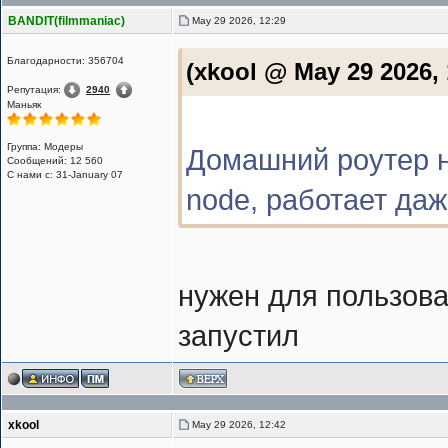
BANDIT(filmmaniac)
May 29 2026, 12:29
Благодарности: 356704
(xkool @ May 29 2026,
Репутация:
2940
Маньяк
Группа: Модеры
Домашний роутер на
Сообщений: 12 560
С нами с: 31-January 07
node, работает даже
нужен для пользова
запустил
xkool
May 29 2026, 12:42