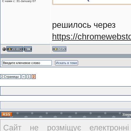
С нами с: 31-January 07
решилось через
https://chromewebsto
2 Страницы
<
1
2
Упро
Сайт не розміщує електронні