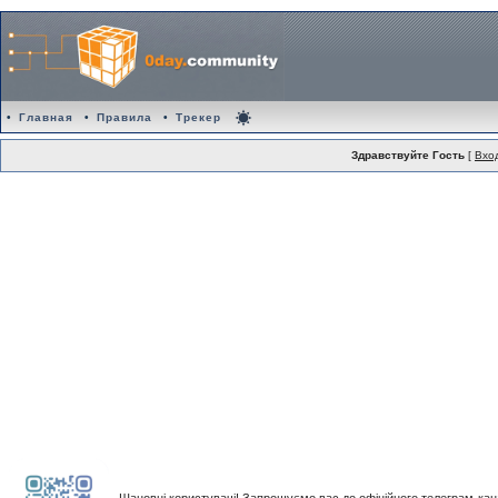
•
Главная
•
Правила
•
Трекер
Здравствуйте Гость
[
Вхо