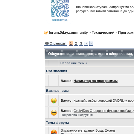
Шановні користувачі! Запрошуємо ва
ресурса, поставити запитання до адм
forum.0day.community
>
Технический
>
Програ
69 Страницы
1
2
3
>
»
Обсуждение и поиск програмного обеспечения,
Название темы
Объявления
Важно:
Навигатор по программам
Важные темы
Важно:
Краткий ликбез: хороший DVDRip + пор
Важно:
Grub4Dos Створення флешки своїми р
Покрокова інструкція
Темы форума
Видалення метаданих Ворд, Ексель