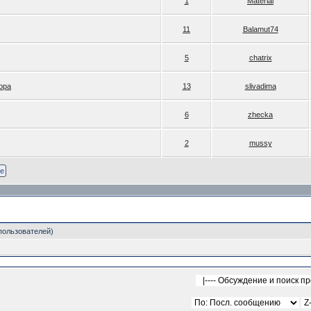
1
Material
11
Balamut74
5
chatrix
ора
13
slivadima
6
zhecka
2
mussy
 пользователей)