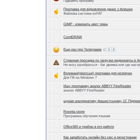
Підкажіть програму
Програма для відновлення даних з флешки
Файлова система exFAT
GIMP - изменить цвет темы
CorelDRAW
Еще раз про Телеграмм
1
2
Странная просадка по загрузке видеокарты в A
Не могу разобраться - баг движка или где нас
Взломані(піратські) програми для незрячих
Для ПК на Windows 7
Ищу программу аналог ABBYY FineReader
аналог ABBYY FineReader
шукаю альтернативу фашистському 1С Підпри
Rosetta stone
Программа обучения языкам
Office365 и траблы в его работе
Как заработать онлайн без смс и регистрации