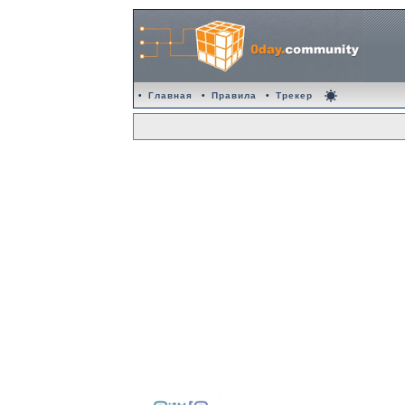
•
Главная
•
Правила
•
Трекер