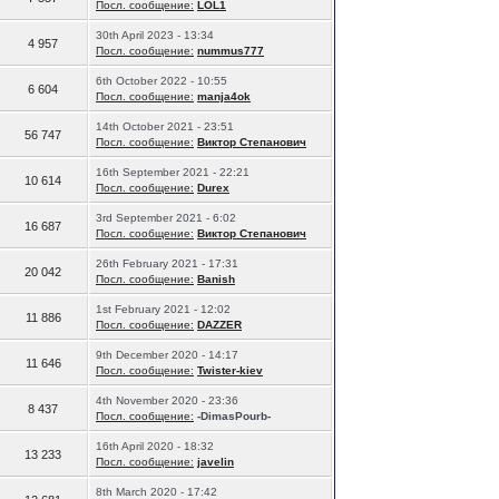
Посл. сообщение:
LOL1
30th April 2023 - 13:34
4 957
Посл. сообщение:
nummus777
6th October 2022 - 10:55
6 604
Посл. сообщение:
manja4ok
14th October 2021 - 23:51
56 747
Посл. сообщение:
Виктор Степанович
16th September 2021 - 22:21
10 614
Посл. сообщение:
Durex
3rd September 2021 - 6:02
16 687
Посл. сообщение:
Виктор Степанович
26th February 2021 - 17:31
20 042
Посл. сообщение:
Banish
1st February 2021 - 12:02
11 886
Посл. сообщение:
DAZZER
9th December 2020 - 14:17
11 646
Посл. сообщение:
Twister-kiev
4th November 2020 - 23:36
8 437
Посл. сообщение:
-DimasPourb-
16th April 2020 - 18:32
13 233
Посл. сообщение:
javelin
8th March 2020 - 17:42