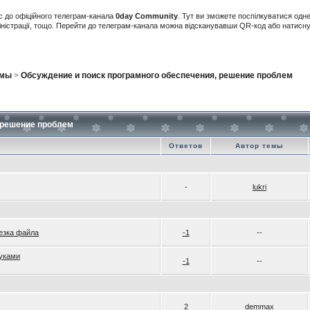
с до офіційного телеграм-канала
0day Community
. Тут ви зможете поспілкуватися одн
іністрації, тощо. Перейти до телеграм-канала можна відсканувавши QR-код або натис
ммы
>
Обсуждение и поиск програмного обеспечения, решение проблем
 решение проблем
Ответов
Автор темы
-
lukri
езка файла
-1
--
уками
-1
--
2
demmax