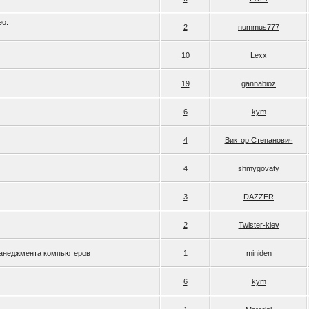
ео.
2
nummus777
10
Lexx
19
gannabioz
6
kym
4
Виктор Степанович
4
shmygovaty
3
DAZZER
2
Twister-kiev
манеджмента компьютеров
1
miniden
6
kym