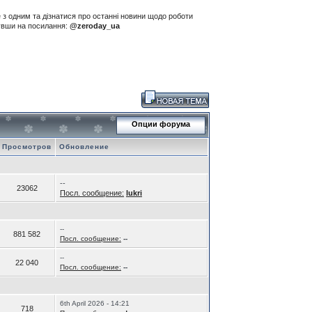
е з одним та дізнатися про останні новини щодо роботи
нувши на посилання:
@zeroday_ua
Опции форума
Просмотров
Обновление
--
23062
Посл. сообщение:
lukri
--
881 582
Посл. сообщение:
--
--
22 040
Посл. сообщение:
--
6th April 2026 - 14:21
718