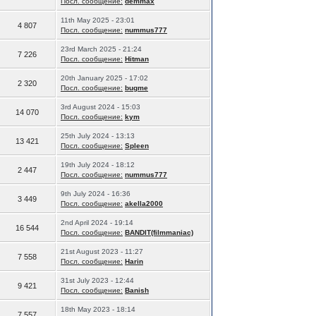
Посл. сообщение:
demmax
11th May 2025 - 23:01
4 807
Посл. сообщение:
nummus777
23rd March 2025 - 21:24
7 226
Посл. сообщение:
Hitman
20th January 2025 - 17:02
2 320
Посл. сообщение:
bugme
3rd August 2024 - 15:03
14 070
Посл. сообщение:
kym
25th July 2024 - 13:13
13 421
Посл. сообщение:
Spleen
19th July 2024 - 18:12
2 447
Посл. сообщение:
nummus777
9th July 2024 - 16:36
3 449
Посл. сообщение:
akella2000
2nd April 2024 - 19:14
16 544
Посл. сообщение:
BANDIT(filmmaniac)
21st August 2023 - 11:27
7 558
Посл. сообщение:
Harin
31st July 2023 - 12:44
9 421
Посл. сообщение:
Banish
18th May 2023 - 18:14
7 557