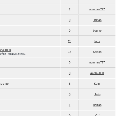
2
nummus777
0
Hitman
0
bugme
23
kym
nno 1800
13
Spleen
тройки подшаманить.
0
nummus777
0
akella2000
ємство
6
Koful
0
Harin
1
Banish
0
LOL1