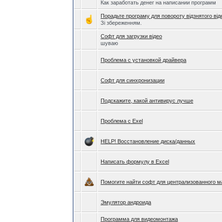
Как заработать денег на написании программ
Порадьте програму для повороту відзнятого від
Зі збереженням.
Софт для загрузки відео
шуваю
Проблема с установкой драйвера
Софт для синхронизации
Подскажите, какой антивирус лучше
Проблема с Exel
HELP! Восстановление диска/данных
Написать формулу в Excel
Помогите найти софт для централизованного 
Эмулятор андроида
Программа для видеомонтажа