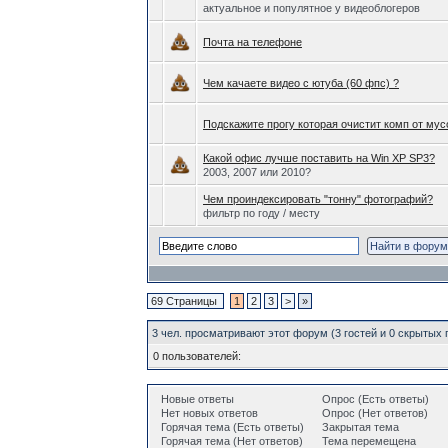
актуальное и популятное у видеоблогеров
Почта на телефоне
Чем качаете видео с ютуба (60 фпс) ?
Подскажите прогу которая очистит комп от мус
Какой офис лучше поставить на Win XP SP3?
2003, 2007 или 2010?
Чем проиндексировать "тонну" фотографий?
фильтр по году / месту
69 Страницы
1
2
3
>
»
3 чел. просматривают этот форум (3 гостей и 0 скрытых
0 пользователей:
Новые ответы
Опрос (Есть ответы)
Нет новых ответов
Опрос (Нет ответов)
Горячая тема (Есть ответы)
Закрытая тема
Горячая тема (Нет ответов)
Тема перемещена