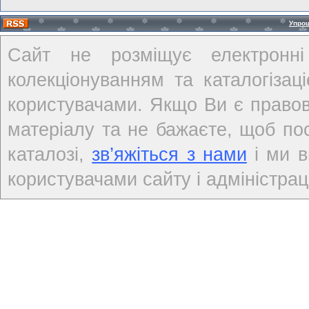
Упро
Сайт не розміщує електронні
колекціонуванням та каталогіза
користувачами. Якщо Ви є правов
матеріалу та не бажаєте, щоб по
каталозі,
зв’яжіться з нами
і ми в
користувачами сайту і адміністраці