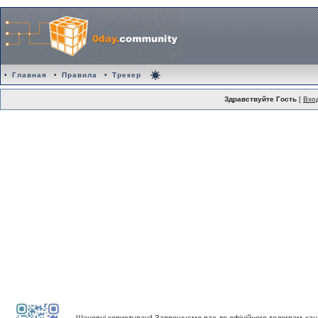
•
Главная
•
Правила
•
Трекер
Здравствуйте Гость
[
Вхо