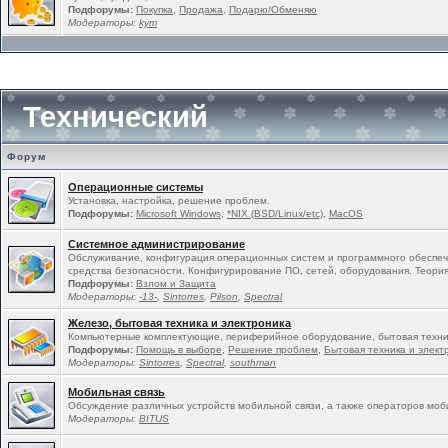
Подфорумы:
Покупка
,
Продажа
,
Подарю/Обменяю
Модераторы:
kym
Технический
Форум
Операционные системы
Установка, настройка, решение проблем.
Подфорумы:
Microsoft Windows
,
*NIX (BSD/Linux/etc)
,
MacOS
Системное администрирование
Обслуживание, конфигурация операционных систем и программного обеспеч
средства безопасности. Конфигурирование ПО, сетей, оборудования. Теория
Подфорумы:
Взлом и Защита
Модераторы:
-13-
,
Sintorres
,
Pilson
,
Spectral
Железо, бытовая техника и электроника
Компьютерные комплектующие, периферийное оборудование, бытовая техни
Подфорумы:
Помощь в выборе
,
Решение проблем
,
Бытовая техника и элект
Модераторы:
Sintorres
,
Spectral
,
southman
Мобильная связь
Обсуждение различных устройств мобильной связи, а также операторов моб
Модераторы:
BITUS