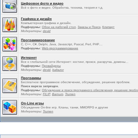
Цифровое фото и видео
Всё о фото и видео. Обработка, техника, теория и т.д.
Графика и дизайн
Компьютерная графика и дизайн.
Подфорумы:
Обои на рабочий стол
,
Заказы и Поиск
,
Клипарт
Модераторы:
devid
Программирование
C, C++, C#, Delphi, Java, Javascript, Pascal, Perl, PHP....
Подфорумы:
Web-программирование
Интернет
Все о глобальной сети Интернет: хостинг, прокси, раскрутка, домены…
Подфорумы:
Провайдеры
Модераторы:
devid
,
baltazor
Программы
Бесплатное программное обеспечение, обсуждение, решение проблем.
Поиск вареза запрещен.
Подфорумы:
Обсуждение и поиск програмного обеспечения, решение проб
Модераторы:
FILIP
,
Barnum
,
Trumen
On-Line игры
Обсуждение On-line игр. Кланы, танки, MMORPG и другие
Модераторы:
Trumen