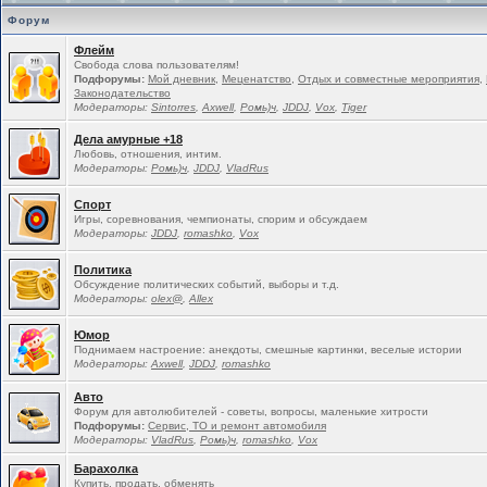
Форум
Флейм
Свобода слова пользователям!
Подфорумы:
Мой дневник
,
Меценатство
,
Отдых и совместные мероприятия
,
Законодательство
Модераторы:
Sintorres
,
Ахwell
,
Ромь)ч
,
JDDJ
,
Vox
,
Tiger
Дела амурные +18
Любовь, отношения, интим.
Модераторы:
Ромь)ч
,
JDDJ
,
VladRus
Спорт
Игры, соревнования, чемпионаты, спорим и обсуждаем
Модераторы:
JDDJ
,
romashko
,
Vox
Политика
Обсуждение политических событий, выборы и т.д.
Модераторы:
olex@
,
Allex
Юмор
Поднимаем настроение: анекдоты, смешные картинки, веселые истории
Модераторы:
Ахwell
,
JDDJ
,
romashko
Авто
Форум для автолюбителей - советы, вопросы, маленькие хитрости
Подфорумы:
Сервис, ТО и ремонт автомобиля
Модераторы:
VladRus
,
Ромь)ч
,
romashko
,
Vox
Барахолка
Купить, продать, обменять