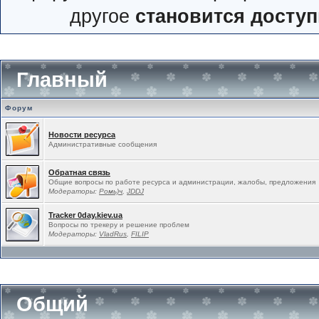
другое
становится досту
Главный
Форум
Новости ресурса
Административные сообщения
Обратная связь
Общие вопросы по работе ресурса и администрации, жалобы, предложения
Модераторы:
Ромь)ч
,
JDDJ
Tracker 0day.kiev.ua
Вопросы по трекеру и решение проблем
Модераторы:
VladRus
,
FILIP
Общий