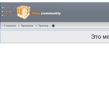
•
Главная
•
Правила
•
Трекер
Это м