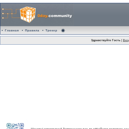
•
Главная
•
Правила
•
Трекер
Здравствуйте Гость
[
Вхо