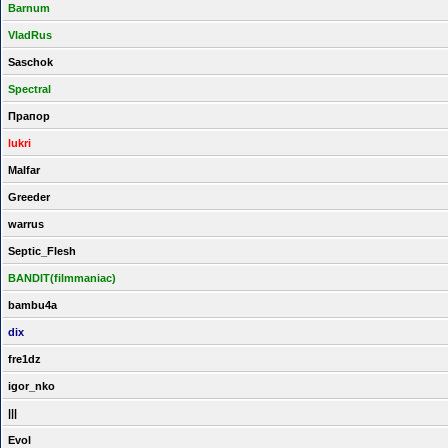
Barnum
VladRus
Saschok
Spectral
Прапор
lukri
Malfar
Greeder
warrus
Septic_Flesh
BANDIT(filmmaniac)
bambu4a
dix
fre1dz
igor_nko
|||
Evol