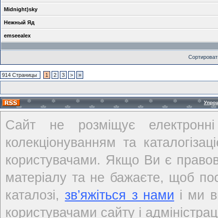
Midnight)sky
Нежный Яд
emseealex
Сортироват
914 Страницы
1
2
3
>
»
Упро
Сайт не розміщує електронні
колекціонуванням та каталогіза
користувачами. Якщо Ви є правов
матеріалу та не бажаєте, щоб по
каталозі,
зв’яжіться з нами
і ми в
користувачами сайту і адміністраці