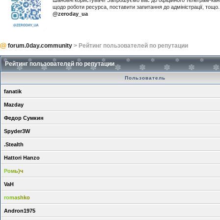
Шановні користувачі! Запрошуємо вас до офіційного телеграм-ка
щодо роботи ресурса, поставити запитання до адміністрації, тощ
@zeroday_ua
forum.0day.community
> Рейтинг пользователей по репутации
Рейтинг пользователей по репутации
Пользователь
fanatik
Mazday
Федор Сумкин
Spyder3W
.Stealth
Hattori Hanzo
Ромь)ч
VaH
romashko
Andron1975