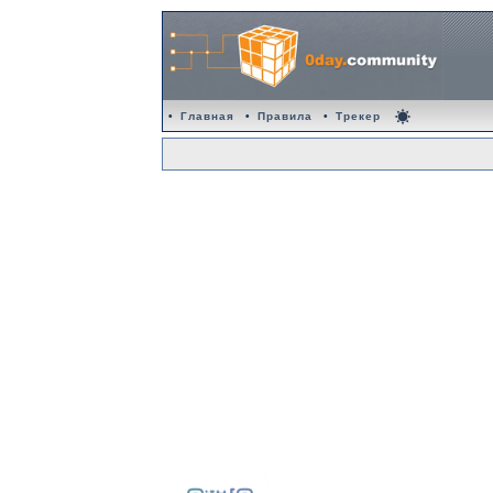
•
Главная
•
Правила
•
Трекер