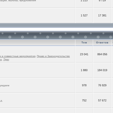
2 213
8 719
рации, жалобы, предложения
1 527
17 381
Тем
Ответов
23 041
864 056
х и совместные мероприятия
,
Право и Законодательство
ox
,
Tiger
1 880
184 019
978
76 929
суждаем
752
57 672
.д.