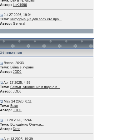
Тема:
Бан в тєлєграмі
Автор:
LoKi1996
Jul 27 2026, 19:04
Тема:
Информация для всех кто про...
Автор:
General
Обновления
Вчера, 20:33
Тема:
Війна в Україні
Автор:
JDDJ
Apr 17 2025, 4:59
Тема:
Семья, отношения в паре с п...
Автор:
JDDJ
May 24 2026, 0:11
Тема:
Бокс
Автор:
JDDJ
Jul 20 2026, 15:44
Тема:
Володи́мир Олекса...
Автор:
Dred
Aug 13 2025, 19:39