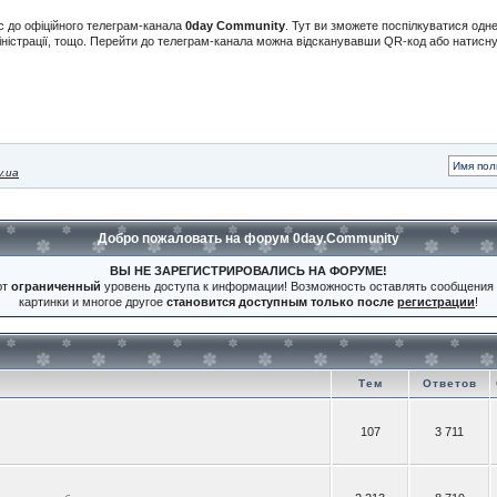
с до офіційного телеграм-канала
0day Community
. Тут ви зможете поспілкуватися одн
іністрації, тощо. Перейти до телеграм-канала можна відсканувавши QR-код або натис
v.ua
Добро пожаловать на форум 0day.Community
ВЫ НЕ ЗАРЕГИСТРИРОВАЛИСЬ НА ФОРУМЕ!
ют
ограниченный
уровень доступа к информации! Возможность оставлять сообщения 
картинки и многое другое
становится доступным только после
регистрации
!
Тем
Ответов
107
3 711