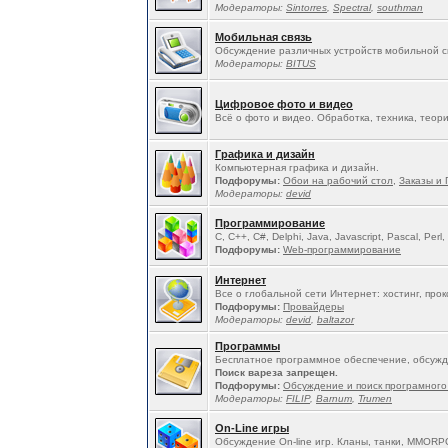
Модераторы:
Sintorres
,
Spectral
,
southman
Мобильная связь
Обсуждение различных устройств мобильной св
Модераторы:
BITUS
Цифровое фото и видео
Всё о фото и видео. Обработка, техника, теория
Графика и дизайн
Компьютерная графика и дизайн.
Подфорумы:
Обои на рабочий стол
,
Заказы и 
Модераторы:
devid
Программирование
C, C++, C#, Delphi, Java, Javascript, Pascal, Perl,
Подфорумы:
Web-программирование
Интернет
Все о глобальной сети Интернет: хостинг, про
Подфорумы:
Провайдеры
Модераторы:
devid
,
baltazor
Программы
Бесплатное программное обеспечение, обсужд
Поиск вареза запрещен.
Подфорумы:
Обсуждение и поиск програмного
Модераторы:
FILIP
,
Barnum
,
Trumen
On-Line игры
Обсуждение On-line игр. Кланы, танки, MMORP