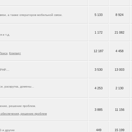
5 133
8 924
язи, а также операторов мобильной связи.
1 172
21 082
 и т.д.
12 187
4 458
Поиск
,
Клипарт
3 530
13 003
 PHP....
кси, раскрутка, домены…
4 253
2 130
ение, решение проблем.
3 885
11 156
 обеспечения, решение проблем
449
15 199
G и другие