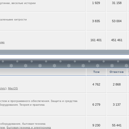
1 929
31 158
ртинки, веселые истории
маленькие хитрости
3 835
53 004
161 401
451 461
няю
Тем
Ответов
4 762
2 868
/etc)
,
MacOS
стем и программного обеспечения. Защита и средства
6 279
3 137
борудования. Теория и практика
оборудование, бытовая техника
9 230
55 441
лем
,
Бытовая техника и электроника