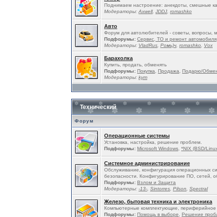
Поднимаем настроение: анекдоты, смешные ка
Модераторы:
Ахwell
,
JDDJ
,
romashko
Авто
Форум для автолюбителей - советы, вопросы, 
Подфорумы:
Сервис, ТО и ремонт автомобиля
Модераторы:
VladRus
,
Ромь)ч
,
romashko
,
Vox
Барахолка
Купить, продать, обменять
Подфорумы:
Покупка
,
Продажа
,
Подарю/Обме
Модераторы:
kym
Технический
Форум
Операционные системы
Установка, настройка, решение проблем.
Подфорумы:
Microsoft Windows
,
*NIX (BSD/Linux
Системное администрирование
Обслуживание, конфигурация операционных си
безопасности. Конфигурирование ПО, сетей, о
Подфорумы:
Взлом и Защита
Модераторы:
-13-
,
Sintorres
,
Pilson
,
Spectral
Железо, бытовая техника и электроника
Компьютерные комплектующие, периферийное 
Подфорумы:
Помощь в выборе
,
Решение проб