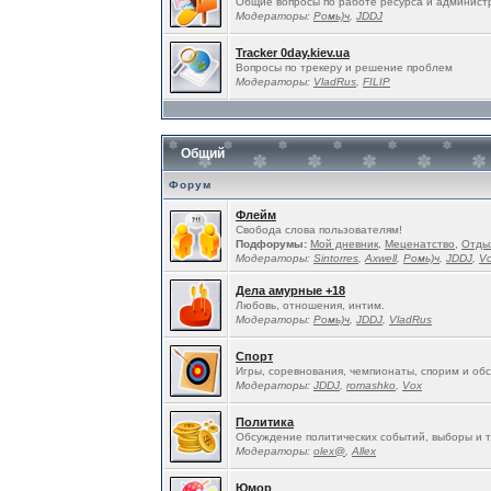
Общие вопросы по работе ресурса и админист
Модераторы:
Ромь)ч
,
JDDJ
Tracker 0day.kiev.ua
Вопросы по трекеру и решение проблем
Модераторы:
VladRus
,
FILIP
Общий
Форум
Флейм
Свобода слова пользователям!
Подфорумы:
Мой дневник
,
Меценатство
,
Отды
Модераторы:
Sintorres
,
Ахwell
,
Ромь)ч
,
JDDJ
,
V
Дела амурные +18
Любовь, отношения, интим.
Модераторы:
Ромь)ч
,
JDDJ
,
VladRus
Спорт
Игры, соревнования, чемпионаты, спорим и об
Модераторы:
JDDJ
,
romashko
,
Vox
Политика
Обсуждение политических событий, выборы и т
Модераторы:
olex@
,
Allex
Юмор