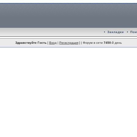
•
Закладки
•
Пои
Здравствуйте Гость
[
Вход
|
Регистрация
] | Форум в сети
7450
-й день