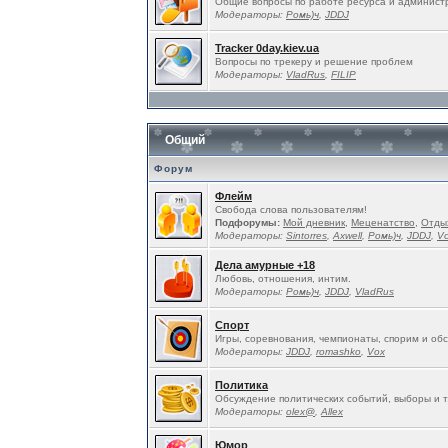
Общие вопросы по работе ресурса и админист
Модераторы:
Ромь)ч
,
JDDJ
Tracker 0day.kiev.ua
Вопросы по трекеру и решение проблем
Модераторы:
VladRus
,
FILIP
Общий
Форум
Флейм
Свобода слова пользователям!
Подфорумы:
Мой дневник
,
Меценатство
,
Отды
Модераторы:
Sintorres
,
Ахwell
,
Ромь)ч
,
JDDJ
,
V
Дела амурные +18
Любовь, отношения, интим.
Модераторы:
Ромь)ч
,
JDDJ
,
VladRus
Спорт
Игры, соревнования, чемпионаты, спорим и об
Модераторы:
JDDJ
,
romashko
,
Vox
Политика
Обсуждение политических событий, выборы и т
Модераторы:
olex@
,
Allex
Юмор