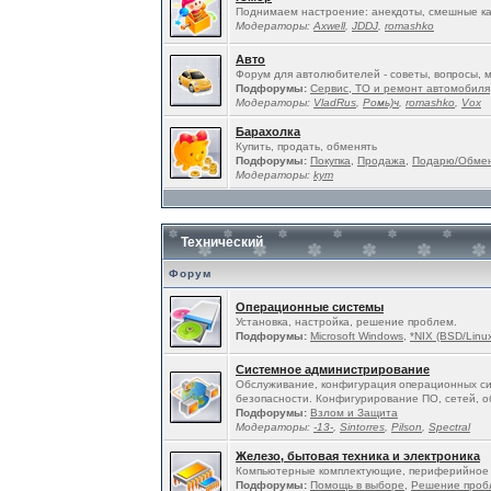
Поднимаем настроение: анекдоты, смешные ка
Модераторы:
Ахwell
,
JDDJ
,
romashko
Авто
Форум для автолюбителей - советы, вопросы, 
Подфорумы:
Сервис, ТО и ремонт автомобиля
Модераторы:
VladRus
,
Ромь)ч
,
romashko
,
Vox
Барахолка
Купить, продать, обменять
Подфорумы:
Покупка
,
Продажа
,
Подарю/Обме
Модераторы:
kym
Технический
Форум
Операционные системы
Установка, настройка, решение проблем.
Подфорумы:
Microsoft Windows
,
*NIX (BSD/Linux
Системное администрирование
Обслуживание, конфигурация операционных си
безопасности. Конфигурирование ПО, сетей, о
Подфорумы:
Взлом и Защита
Модераторы:
-13-
,
Sintorres
,
Pilson
,
Spectral
Железо, бытовая техника и электроника
Компьютерные комплектующие, периферийное 
Подфорумы:
Помощь в выборе
,
Решение проб