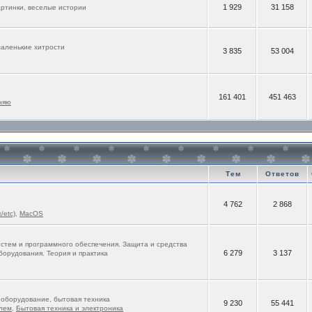
1 929
31 158
ртинки, веселые истории
маленькие хитрости
3 835
53 004
161 401
451 463
няю
Тем
Ответов
4 762
2 868
/etc)
,
MacOS
стем и программного обеспечения. Защита и средства
6 279
3 137
борудования. Теория и практика
оборудование, бытовая техника
9 230
55 441
лем
,
Бытовая техника и электроника