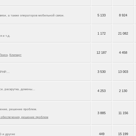
5 133
8 924
язи, а также операторов мобильной связи.
1 172
21 082
 и т.д.
12 187
4 458
Поиск
,
Клипарт
3 530
13 003
 PHP....
кси, раскрутка, домены…
4 253
2 130
ение, решение проблем.
3 885
11 156
 обеспечения, решение проблем
449
15 199
G и другие