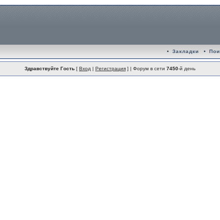
•
Закладки
•
Пои
Здравствуйте Гость
[
Вход
|
Регистрация
] | Форум в сети
7450
-й день