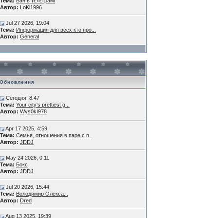
Тема:
Бан в тєлєграмі
Автор:
LoKi1996
Jul 27 2026, 19:04
Тема:
Информация для всех кто про...
Автор:
General
Обновления
Сегодня, 8:47
Тема:
Your city's prettiest g...
Автор:
Wys0kI978
Apr 17 2025, 4:59
Тема:
Семья, отношения в паре с п...
Автор:
JDDJ
May 24 2026, 0:11
Тема:
Бокс
Автор:
JDDJ
Jul 20 2026, 15:44
Тема:
Володи́мир Олекса...
Автор:
Dred
Aug 13 2025, 19:39