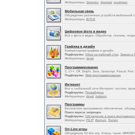
Модераторы:
Sintorres
,
Spectral
,
southman
Мобильная связь
Обсуждение различных устройств мобильной св
Модераторы:
BITUS
Цифровое фото и видео
Всё о фото и видео. Обработка, техника, теория
Графика и дизайн
Компьютерная графика и дизайн.
Подфорумы:
Обои на рабочий стол
,
Заказы и 
Модераторы:
devid
Программирование
C, C++, C#, Delphi, Java, Javascript, Pascal, Perl,
Подфорумы:
Web-программирование
Интернет
Все о глобальной сети Интернет: хостинг, про
Подфорумы:
Провайдеры
Модераторы:
devid
,
baltazor
Программы
Бесплатное программное обеспечение, обсужд
Поиск вареза запрещен.
Подфорумы:
Обсуждение и поиск програмного
Модераторы:
FILIP
,
Barnum
,
Trumen
On-Line игры
Обсуждение On-line игр. Кланы, танки, MMORP