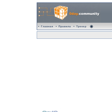
•
Главная
•
Правила
•
Трекер