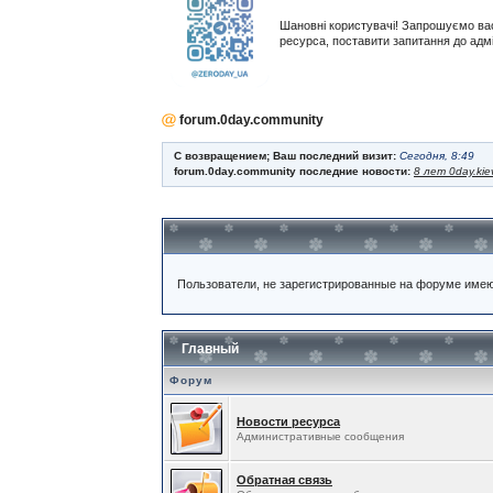
Шановні користувачі! Запрошуємо ва
ресурса, поставити запитання до адм
forum.0day.community
С возвращением; Ваш последний визит:
Сегодня, 8:49
forum.0day.community последние новости:
8 лет 0day.kie
Пользователи, не зарегистрированные на форуме име
Главный
Форум
Новости ресурса
Административные сообщения
Обратная связь