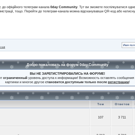
с до офіційного телеграм-канала
0day Community
. Тут ви зможете поспілкуватися одн
іністрації, тощо. Перейти до телеграм-канала можна відсканувавши QR-код або натис
v.ua
Добро пожаловать на форум 0day.Community
ВЫ НЕ ЗАРЕГИСТРИРОВАЛИСЬ НА ФОРУМЕ!
ют
ограниченный
уровень доступа к информации! Возможность оставлять сообщения 
картинки и многое другое
становится доступным только после
регистрации
!
Тем
Ответов
107
3 711