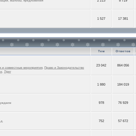
2 213
8 719
рации, жалобы, предложения
1 527
17 381
Тем
Ответов
23 042
864 056
х и совместные мероприятия
,
Право и Законодательство
ox
,
Tiger
1 880
184 019
978
76 929
суждаем
752
57 672
.д.