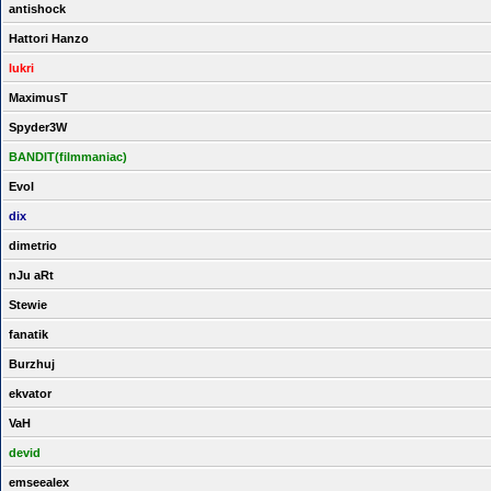
antishock
Hattori Hanzo
lukri
MaximusT
Spyder3W
BANDIT(filmmaniac)
Evol
dix
dimetrio
nJu aRt
Stewie
fanatik
Burzhuj
ekvator
VaH
devid
emseealex