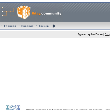
•
Главная
•
Правила
•
Трекер
Здравствуйте Гость
[
Вхо