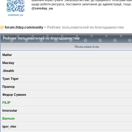
Шановні користувачі! Запрошуємо вас до офіційного телеграм-ка
щодо роботи ресурса, поставити запитання до адміністрації, тощ
@zeroday_ua
forum.0day.community
> Рейтинг пользователей по благодарностям
Рейтинг пользователей по благодарностям
Пользователь
Malfar
Mazday
.Stealth
Tyan Tiger
Прапор
Федор Сумкин
FILIP
Intersolar
Barnum
igor_nko