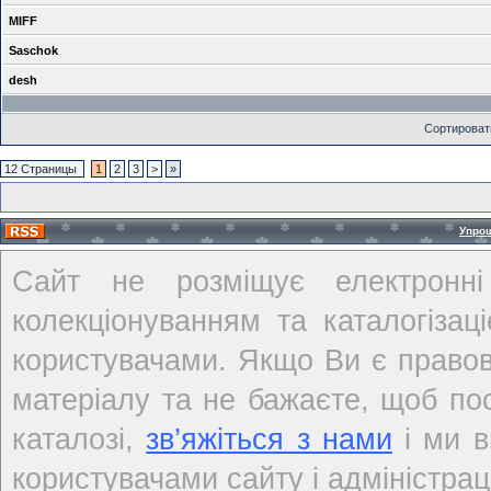
MIFF
Saschok
desh
Сортироват
12 Страницы
1
2
3
>
»
Упро
Сайт не розміщує електронні
колекціонуванням та каталогіза
користувачами. Якщо Ви є правов
матеріалу та не бажаєте, щоб по
каталозі,
зв’яжіться з нами
і ми в
користувачами сайту і адміністраці